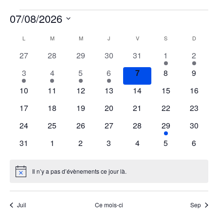
07/08/2026
Sélectionnez
L
M
M
J
V
S
D
Calendrier
une
date.
0
0
0
0
0
1
1
27
28
29
30
31
1
2
de
évènements
évènements
évènements
évènements
évènements
évènement
évènem
1
1
1
1
0
0
0
3
4
5
6
7
8
9
Évènements
évènement
évènement
évènement
évènement
évènements
évènements
évènem
0
0
0
0
0
0
0
10
11
12
13
14
15
16
évènements
évènements
évènements
évènements
évènements
évènements
évènem
0
0
0
0
0
0
0
17
18
19
20
21
22
23
évènements
évènements
évènements
évènements
évènements
évènements
évènem
0
0
0
0
0
1
0
24
25
26
27
28
29
30
évènements
évènements
évènements
évènements
évènements
évènement
évènem
0
0
0
0
0
0
0
31
1
2
3
4
5
6
évènements
évènements
évènements
évènements
évènements
évènements
évènem
Il n’y a pas d’évènements ce jour là.
Notice
Juil
Ce mois-ci
Sep