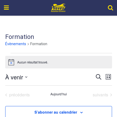
Formation
Évènements
Formation
Aucun résultat trouvé.
Notice
À venir
Recher
Nav
Recherche
Liste
de
Sélectionnez
et
une
vue
Évènements
Évènements
précédents
Aujourd’hui
suivants
navigat
date.
Év
de
S’abonner au calendrier
vues