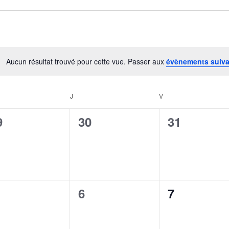
Aucun résultat trouvé pour cette vue. Passer aux
évènements suiv
Notice
J
V
0
0
9
30
31
vènement,
évènement,
évènement
0
0
6
7
vènement,
évènement,
évènement