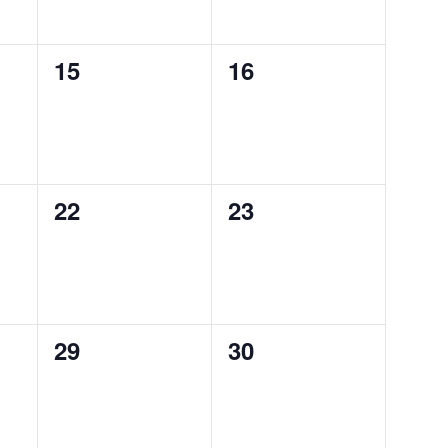
0
0
15
16
,
évènement,
évènement,
0
0
22
23
,
évènement,
évènement,
0
0
29
30
,
évènement,
évènement,