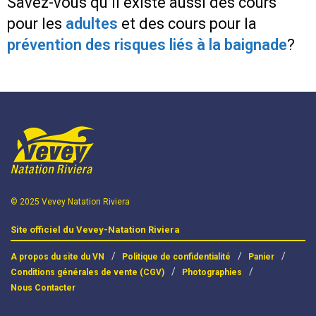
Savez-vous qu’il existe aussi des cours
pour les
adultes
et des cours pour la
prévention des risques liés à la baignade
?
© 2025 Vevey Natation Riviera
Site officiel du Vevey-Natation Riviera
A propos du site du VN
Politique de confidentialité
Panier
Conditions générales de vente (CGV)
Photographies
Nous Contacter