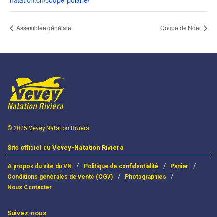
natation.ch/coupe-polaire/
Assemblée générale
Coupe de Noël
© 2025 Vevey Natation Riviera
Site officiel du Vevey-Natation Riviera
A propos du site du VN
Politique de confidentialité
Panier
Conditions générales de vente (CGV)
Photographies
Nous Contacter
Suivez-nous