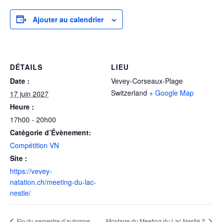
Ajouter au calendrier
DÉTAILS
LIEU
Date :
Vevey-Corseaux-Plage
Switzerland
+ Google Map
17 juin 2027
Heure :
17h00 - 20h00
Catégorie d’Évènement:
Compétition VN
Site :
https://vevey-
natation.ch/meeting-du-lac-
nestle/
Fin du semestre d’automne
Montage du Meeting du Lac Nestlé 2