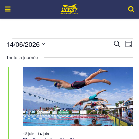
14/06/2026
Recher
Nav
Recherche
Jour
de
Sélectionnez
et
Toute la journée
une
vue
navigat
date.
Év
de
vues
Évène
13 juin
-
14 juin