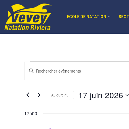
ECOLE DE NATATION
SECT
Recherche
Saisir
mot-
et
clé.
navigation
Rechercher
17 juin 2026
Évènements
Aujourd’hui
de
par
Sélectionnez
vues
mot-
une
17h00
clé.
date.
Évènements