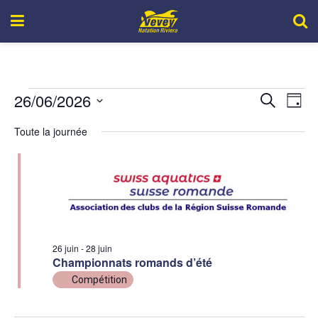
26/06/2026
Recher
Nav
Recherche
Jour
de
Sélectionnez
et
Toute la journée
une
vue
navigat
date.
Év
de
vues
Évène
26 juin
-
28 juin
Championnats romands d’été
Compétition