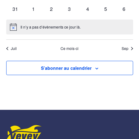
évènements
évènements
évènements
évènements
évènements
évènements
évènem
0
0
0
0
0
0
0
31
1
2
3
4
5
6
évènements
évènements
évènements
évènements
évènements
évènements
évènem
Il n’y a pas d’évènements ce jour là.
Notice
Juil
Ce mois-ci
Sep
S’abonner au calendrier