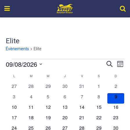
Elite
Évènements
Elite
09/08/2026
Recher
Nav
Recherche
Mois
de
Sélectionnez
et
L
M
M
J
V
S
D
Calendrier
une
vue
navigat
date.
0
0
0
0
0
0
0
27
28
29
30
31
1
2
de
Év
évènements
évènements
évènements
évènements
évènements
évènements
évènem
de
0
0
0
0
0
0
0
3
4
5
6
7
8
9
Évènements
évènements
évènements
évènements
évènements
évènements
évènements
évène
vues
0
0
0
0
0
0
0
10
11
12
13
14
15
16
évènements
évènements
évènements
évènements
évènements
évènements
évènem
Évène
0
0
0
0
0
0
0
17
18
19
20
21
22
23
évènements
évènements
évènements
évènements
évènements
évènements
évènem
0
0
0
0
0
0
0
24
25
26
27
28
29
30