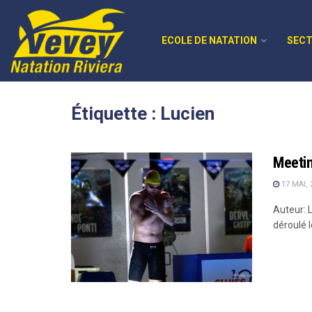
ECOLE DE NATATION
SECT
Étiquette :
Lucien
Meeti
17 MAI, 
Auteur: 
déroulé 