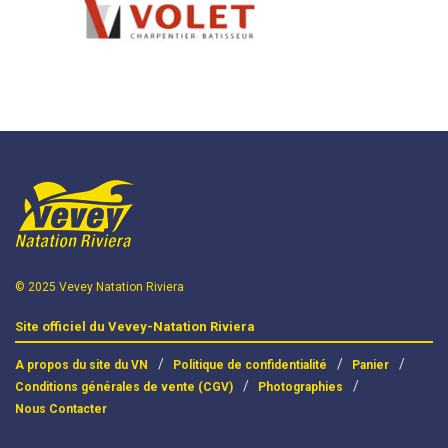
© 2025 Vevey Natation Riviera
Site officiel du Vevey-Natation Riviera
A propos du site du VN
Politique de confidentialité
Panier
Conditions générales de vente (CGV)
Photographies
Nous Contacter