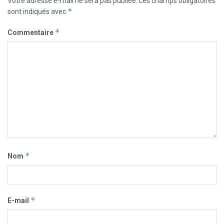
Votre adresse e-mail ne sera pas publiée.
Les champs obligatoires
*
sont indiqués avec
*
Commentaire
*
Nom
*
E-mail