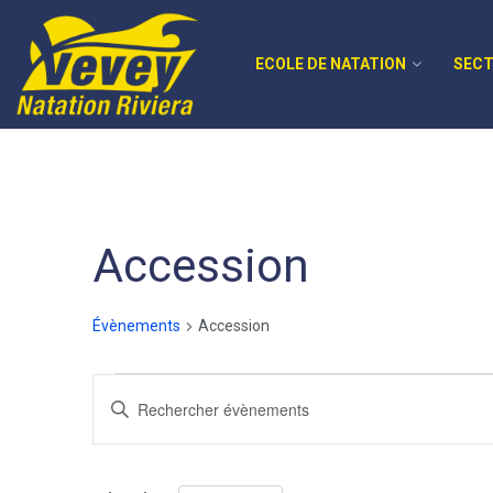
ECOLE DE NATATION
SECT
Accession
Évènements
Accession
Recherche
Saisir
mot-
et
clé.
navigation
Rechercher