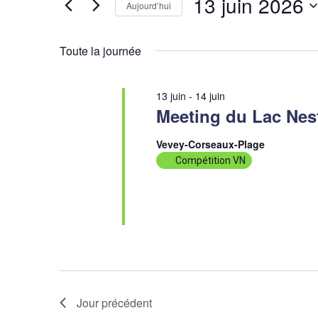
13 juin 2026
Évènements
Aujourd’hui
de
par
Sélectionnez
vues
mot-
une
Toute la journée
clé.
date.
Évènements
13 juin
-
14 juin
Meeting du Lac Nes
Vevey-Corseaux-Plage
Compétition VN
Jour précédent