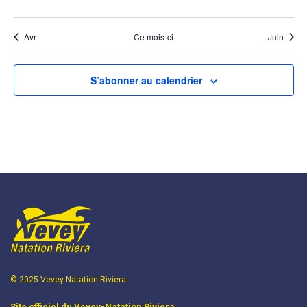
évènements
évènements
évènements
évènements
évènements
évènements
évènem
Avr
Ce mois-ci
Juin
S’abonner au calendrier
© 2025 Vevey Natation Riviera
Site officiel du Vevey-Natation Riviera