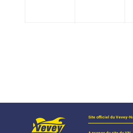
Site officiel du Vevey-N
A propos du site du VN