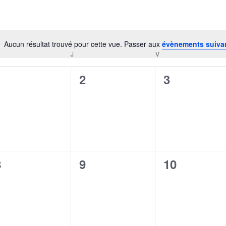
Aucun résultat trouvé pour cette vue. Passer aux
évènements suiva
Notice
J
V
0
0
0
1
2
3
évènement,
évènement,
évènement
0
0
0
8
9
10
évènement,
évènement,
évènement