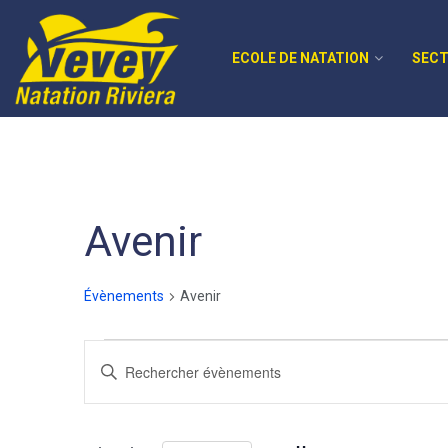
ECOLE DE NATATION
SECT
Avenir
Évènements
Avenir
Recherche
Saisir
mot-
et
clé.
navigation
Rechercher