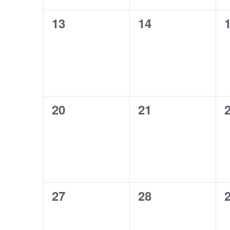
0
0
13
14
évènement,
évènement,
0
0
20
21
évènement,
évènement,
0
0
27
28
évènement,
évènement,