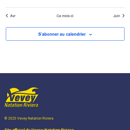
évènements
évènements
évènements
évènements
évènements
évènements
évènem
Avr
Ce mois-ci
Juin
S’abonner au calendrier
© 2025 Vevey Natation Riviera
Site officiel du Vevey-Natation Riviera