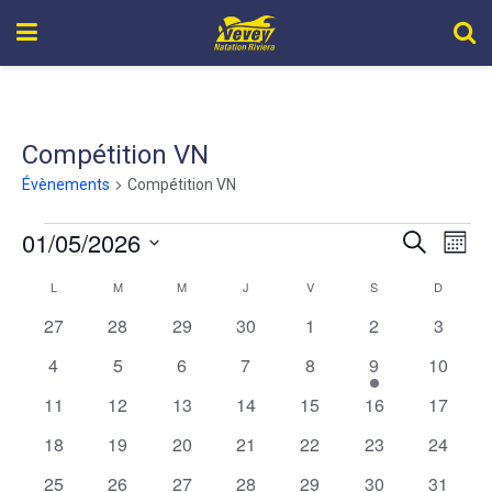
Compétition VN
Évènements
Compétition VN
01/05/2026
Recher
Nav
Recherche
Mois
de
Sélectionnez
et
L
M
M
J
V
S
D
Calendrier
une
vue
navigat
date.
0
0
0
0
0
0
0
27
28
29
30
1
2
3
de
Év
évènements
évènements
évènements
évènements
évènements
évènements
évènem
de
0
0
0
0
0
1
0
4
5
6
7
8
9
10
Évènements
évènements
évènements
évènements
évènements
évènements
évènement
évènem
vues
0
0
0
0
0
0
0
11
12
13
14
15
16
17
évènements
évènements
évènements
évènements
évènements
évènements
évènem
Évène
0
0
0
0
0
0
0
18
19
20
21
22
23
24
évènements
évènements
évènements
évènements
évènements
évènements
évènem
0
0
0
0
0
0
0
25
26
27
28
29
30
31