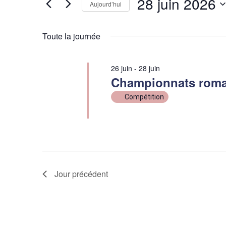
28 juin 2026
Évènements
Aujourd’hui
de
par
Sélectionnez
vues
mot-
une
Toute la journée
clé.
date.
Évènements
26 juin
-
28 juin
Championnats roma
Compétition
Jour précédent