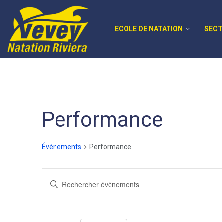
ECOLE DE NATATION
SECT
Performance
Évènements
Performance
Recherche
Saisir
mot-
et
clé.
navigation
Rechercher