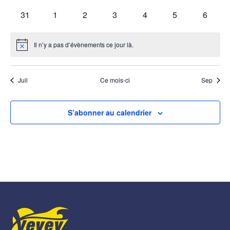
évènements
évènements
évènements
évènements
évènements
évènements
évènem
0
0
0
0
0
0
0
31
1
2
3
4
5
6
évènements
évènements
évènements
évènements
évènements
évènements
évènem
Il n’y a pas d’évènements ce jour là.
Notice
Juil
Ce mois-ci
Sep
S’abonner au calendrier