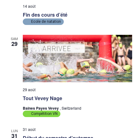
14 août
Fin des cours d’été
Ecole de natation
SAM
29
29 août
Tout Vevey Nage
Baines Payes Vevey
, Switzerland
Compétition VN
31 août
LUN
31
Début du semestre d’automne