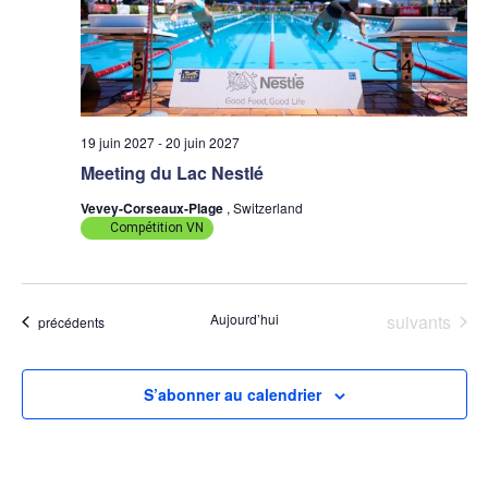
19 juin 2027
-
20 juin 2027
Meeting du Lac Nestlé
Vevey-Corseaux-Plage
, Switzerland
Compétition VN
Évènements
Aujourd’hui
suivants
Évènements
précédents
S’abonner au calendrier