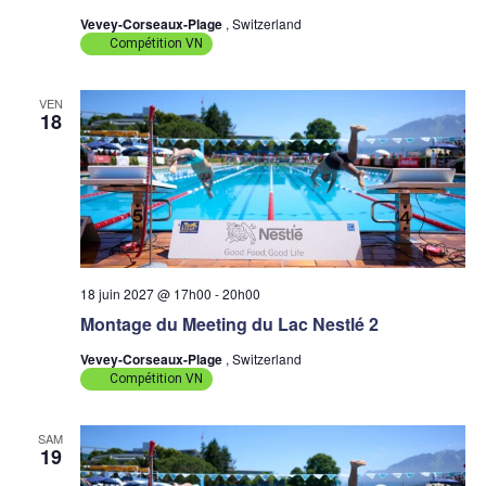
Vevey-Corseaux-Plage
, Switzerland
Compétition VN
VEN
18
18 juin 2027 @ 17h00
-
20h00
Montage du Meeting du Lac Nestlé 2
Vevey-Corseaux-Plage
, Switzerland
Compétition VN
SAM
19