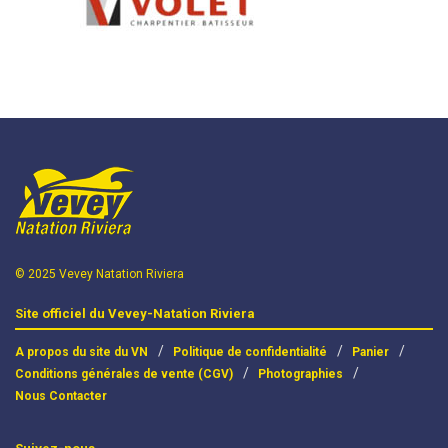
© 2025 Vevey Natation Riviera
Site officiel du Vevey-Natation Riviera
A propos du site du VN
Politique de confidentialité
Panier
Conditions générales de vente (CGV)
Photographies
Nous Contacter