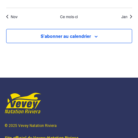
évènements
évènements
évènements
évènements
évènements
évènements
évènem
Nov
Ce mois-ci
Jan
S’abonner au calendrier
© 2025 Vevey Natation Riviera
Site officiel du Vevey-Natation Riviera