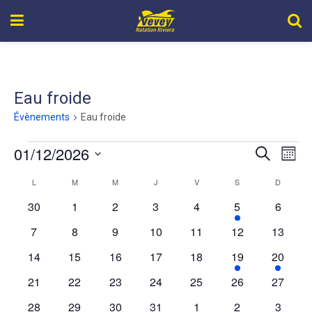
Eau froide
Évènements
Eau froide
01/12/2026
Recher
Nav
Recherche
Mois
de
Sélectionnez
et
L
M
M
J
V
S
D
Calendrier
une
vue
navigat
date.
0
0
0
0
0
1
0
30
1
2
3
4
5
6
de
Év
évènements
évènements
évènements
évènements
évènements
évènement
évènem
de
0
0
0
0
0
0
0
7
8
9
10
11
12
13
Évènements
évènements
évènements
évènements
évènements
évènements
évènements
évènem
vues
0
0
0
0
0
1
1
14
15
16
17
18
19
20
évènements
évènements
évènements
évènements
évènements
évènement
évènem
Évène
0
0
0
0
0
0
0
21
22
23
24
25
26
27
évènements
évènements
évènements
évènements
évènements
évènements
évènem
0
0
0
0
0
0
0
28
29
30
31
1
2
3